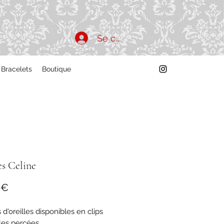
Se connecter
Bracelets
Boutique
s Celine
Prix
 €
d'oreilles disponibles en clips
lles percées