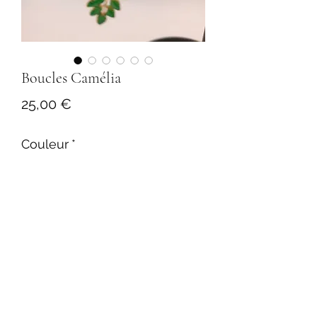
Boucles Camélia
Prix
25,00 €
Couleur
*
Boucles d' oreilles disponibles en
clips ou oreilles percées
taille : 4.5 cm
25.00 €